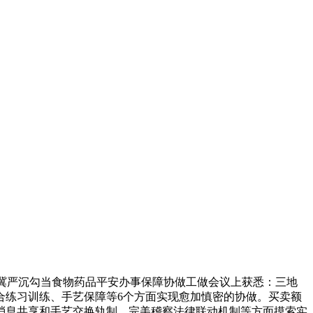
津冀严沉勾当食物药品平安办事保障协做工做会议上获悉：三地
合练习训练、手艺保障等6个方面实现愈加慎密的协做。买卖额
消息共享和手艺交换轨制、完美稽察法律联动机制等方面摸索实