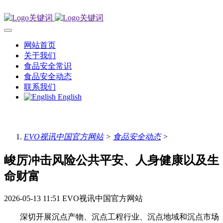
网站首页
关于我们
食品安全常识
食品安全动态
联系我们
English
EVO视讯中国官方网站
>
食品安全动态
>
峻厉冲击风险公共平安、人身健康以及生
命财富
2026-05-13 11:51
EVO视讯中国官方网站
深切开展沉点产物、沉点工程行业、沉点地域和沉点市场