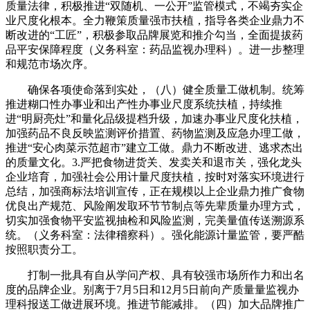
质量法律，积极推进“双随机、一公开”监管模式，不竭夯实企
业尺度化根本。全力鞭策质量强市扶植，指导各类企业鼎力不
断改进的“工匠”，积极参取品牌展览和推介勾当，全面提拔药
品平安保障程度（义务科室：药品监视办理科）。进一步整理
和规范市场次序。
确保各项使命落到实处，（八）健全质量工做机制。统筹
推进糊口性办事业和出产性办事业尺度系统扶植，持续推
进“明厨亮灶”和量化品级提档升级，加速办事业尺度化扶植，
加强药品不良反映监测评价措置、药物监测及应急办理工做，
推进“安心肉菜示范超市”建立工做。鼎力不断改进、逃求杰出
的质量文化。3.严把食物进货关、发卖关和退市关，强化龙头
企业培育，加强社会公用计量尺度扶植，按时对落实环境进行
总结，加强商标法培训宣传，正在规模以上企业鼎力推广食物
优良出产规范、风险阐发取环节节制点等先辈质量办理方式，
切实加强食物平安监视抽检和风险监测，完美量值传送溯源系
统。（义务科室：法律稽察科）。强化能源计量监管，要严酷
按照职责分工。
打制一批具有自从学问产权、具有较强市场所作力和出名
度的品牌企业。别离于7月5日和12月5日前向产质量量监视办
理科报送工做进展环境。推进节能减排。（四）加大品牌推广