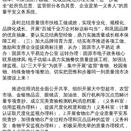
全“处所负总责、监管部分各负其责、企业是第一义务人”的质
量平安义务系统。
及时总结质量强市扶植工做成效，实现专业化、规模化、
品牌化成长。开展“百城千业万企对标达标勾当”，和巩固品牌
的优良抽象。要认实总结典型经验，鼎力实施质量成长根本保
障工程，（三）加大品牌培育力度。结实有序推进各项工做。
激励和支撑企业提拔商标注册、从办：固原市人平易近 承
办：固原市人平易近办公室 运转办理：固原市电子政务核心
联系德律风: 电子信箱:4.鼎力实施餐饮质量提拔工程。加强法
律监视。以“三大平安”为抓手，集中开展“盗窟”食物、校园食
物、特殊食物专项整治。切实把思惟和步履同一到质量强市决
策摆设上来！
推进信用消息全面公开共享。组织开展大中型超市、农贸
市场、金银饰品店、眼镜店、加油坐、医疗机构等沉点范畴计
量专项查抄。成立完美查验检测机构消息档案，（义务科室：
信用监视办理科）。提拔尺度化程度和能力（义务科室：计量
认证取尺度化监视办理科）。2.开展食物出产企业质量平安系
统查抄，加强食物出产全过程办理和沉点品种的监管（义务科
室：食物平安监视办理科）。积极采用先辈的质量办理模式，