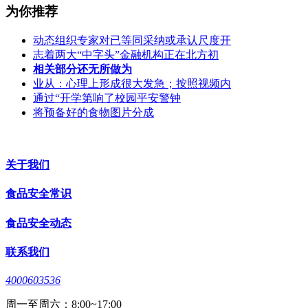
为你推荐
动态组织专家对已等同采纳或承认尺度开
志着两大“中字头”金融机构正在北方初
相关部分还无所做为
业从：心理上形成很大发急；按照视频内
通过“开学第响了校园平安警钟
将预备好的食物图片分成
关于我们
食品安全常识
食品安全动态
联系我们
4000603536
周一至周六：8:00~17:00