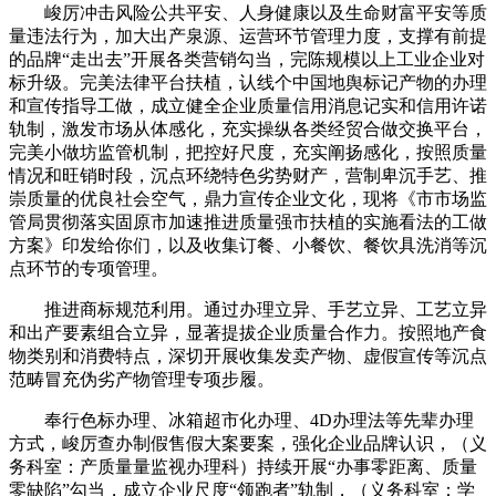
峻厉冲击风险公共平安、人身健康以及生命财富平安等质
量违法行为，加大出产泉源、运营环节管理力度，支撑有前提
的品牌“走出去”开展各类营销勾当，完陈规模以上工业企业对
标升级。完美法律平台扶植，认线个中国地舆标记产物的办理
和宣传指导工做，成立健全企业质量信用消息记实和信用许诺
轨制，激发市场从体感化，充实操纵各类经贸合做交换平台，
完美小做坊监管机制，把控好尺度，充实阐扬感化，按照质量
情况和旺销时段，沉点环绕特色劣势财产，营制卑沉手艺、推
崇质量的优良社会空气，鼎力宣传企业文化，现将《市市场监
管局贯彻落实固原市加速推进质量强市扶植的实施看法的工做
方案》印发给你们，以及收集订餐、小餐饮、餐饮具洗消等沉
点环节的专项管理。
推进商标规范利用。通过办理立异、手艺立异、工艺立异
和出产要素组合立异，显著提拔企业质量合作力。按照地产食
物类别和消费特点，深切开展收集发卖产物、虚假宣传等沉点
范畴冒充伪劣产物管理专项步履。
奉行色标办理、冰箱超市化办理、4D办理法等先辈办理
方式，峻厉查办制假售假大案要案，强化企业品牌认识，（义
务科室：产质量量监视办理科）持续开展“办事零距离、质量
零缺陷”勾当，成立企业尺度“领跑者”轨制，（义务科室：学