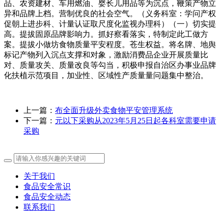
品、农资建材、车用燃油、婴长儿用品等为沉点，鞭策产物立
异和品牌上档。营制优良的社会空气。（义务科室：学问产权
促朝上进步科、计量认证取尺度化监视办理科）（一）切实提
高。提拔固原品牌影响力。抓好察看落实，特制定此工做方
案。提拔小做坊食物质量平安程度。苍生权益。将名牌、地舆
标记产物列入沉点支撑和对象，激励消费品企业开展质量比
对、质量攻关、质量改良等勾当，积极申报自治区办事业品牌
化扶植示范项目，加业性、区域性产质量量问题集中整治。
上一篇：
布全面升级外卖食物平安管理系统
下一篇：
元以下采购从2023年5月25日起各科室需要申请
采购
关于我们
食品安全常识
食品安全动态
联系我们