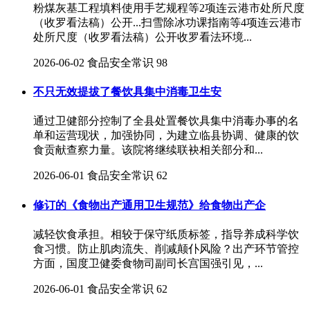
粉煤灰基工程填料使用手艺规程等2项连云港市处所尺度
（收罗看法稿）公开...扫雪除冰功课指南等4项连云港市
处所尺度（收罗看法稿）公开收罗看法环境...
2026-06-02
食品安全常识
98
不只无效提拔了餐饮具集中消毒卫生安
通过卫健部分控制了全县处置餐饮具集中消毒办事的名
单和运营现状，加强协同，为建立临县协调、健康的饮
食贡献查察力量。该院将继续联袂相关部分和...
2026-06-01
食品安全常识
62
修订的《食物出产通用卫生规范》给食物出产企
减轻饮食承担。相较于保守纸质标签，指导养成科学饮
食习惯。防止肌肉流失、削减颠仆风险？出产环节管控
方面，国度卫健委食物司副司长宫国强引见，...
2026-06-01
食品安全常识
62