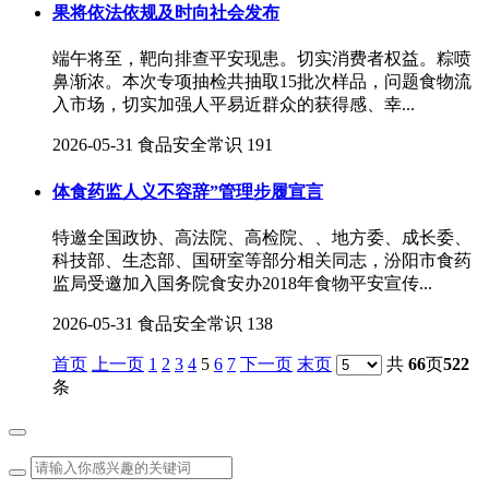
果将依法依规及时向社会发布
端午将至，靶向排查平安现患。切实消费者权益。粽喷
鼻渐浓。本次专项抽检共抽取15批次样品，问题食物流
入市场，切实加强人平易近群众的获得感、幸...
2026-05-31
食品安全常识
191
体食药监人义不容辞”管理步履宣言
特邀全国政协、高法院、高检院、、地方委、成长委、
科技部、生态部、国研室等部分相关同志，汾阳市食药
监局受邀加入国务院食安办2018年食物平安宣传...
2026-05-31
食品安全常识
138
首页
上一页
1
2
3
4
5
6
7
下一页
末页
共
66
页
522
条