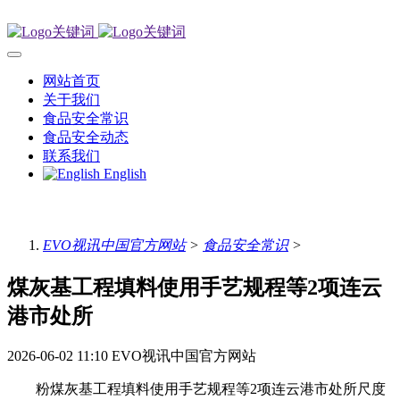
网站首页
关于我们
食品安全常识
食品安全动态
联系我们
English
EVO视讯中国官方网站
>
食品安全常识
>
煤灰基工程填料使用手艺规程等2项连云
港市处所
2026-06-02 11:10
EVO视讯中国官方网站
粉煤灰基工程填料使用手艺规程等2项连云港市处所尺度