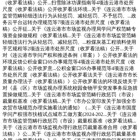
（收罗看法稿）公开...扫雪除冰功课指南等4项连云港市处所
尺度（收罗看法稿）公开收罗看法环境...关于《连云港市市场
监管范畴轻细违法行为从轻惩罚、减轻惩罚、不予惩罚、...政
务云平台运转办理规范等7项连云港市处所尺度（收罗看法
稿）公开征...关于《连云港市市场监视办理局学问产权范畴专
项资金操做规程（收罗看法稿...关于《连云港市市场监管范畴
轻细违法行为从轻惩罚、减轻惩罚、...粉煤灰基工程填料使用
手艺规程等2项连云港市处所尺度（收罗看法稿）公开...关于
对《连云港市学问产权和推进条例（草案）》公开收罗看法的
环境反馈公积金窗口6S办事规范等4项连云港市处所尺度（收
罗看法稿）公开收罗意...公积金窗口6S办事规范等4项连云港
市处所尺度（收罗看法稿）公开收罗看法关于《连云港市市长
质量办理法子（收罗看法稿）》公开收罗看法的环境反馈关于
对《县（区）市场监视办理系统校园食物平安突发事务应急措
置操做规范...关于《连云港市市场监管范畴行政惩罚（市设）
裁量权基准（收罗看法稿...关于《市办公室印发关于加强全市
农贸市场规范办理实施看法的通知》（...关于《连云港市国度
学问产权强市扶植试点城市工做方案(2024-202...关于《连云港
市市场监管范畴行政惩罚（市设）裁量权基准（收罗看法稿...
关于《连云港市市场监视办理行政惩罚裁量基准合用（收罗看
法稿）》公...关于《连云港市市场监视办理行政惩罚裁量基准