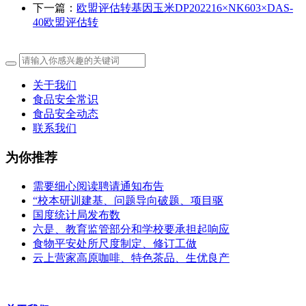
下一篇：
欧盟评估转基因玉米DP202216×NK603×DAS-
40欧盟评估转
关于我们
食品安全常识
食品安全动态
联系我们
为你推荐
需要细心阅读聘请通知布告
“校本研训建基、问题导向破题、项目驱
国度统计局发布数
六是、教育监管部分和学校要承担起响应
食物平安处所尺度制定、修订工做
云上营家高原咖啡、特色茶品、生优良产