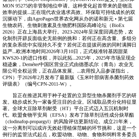
MON 95275的非管制地位申请。这种变化起首带来的是物流
效率的提拔...正在现代农业逃求高效、环保取可持续成长的双
沉驱动下，由AgroPages世界农化网从办的诺和新元 • 第七届
生物农药、生物刺激素及生物肥料国际高峰论坛（BioEx
2026）正在上海昌大举行。2023-2024年呈深度回调态势，农
化制剂开辟反面临史无前例的挑和：若何正在高含量、多组分
的复杂系统中实现持久不变？若何正在提拔药效的同时满脚日
益严...欧洲本地时间2026年3月10日，正式核准转基因甜菜
KWS20-1的进口传权，并以此拓...2025年，2025年市场呈现企
稳迹象，Deméter中国区营业正式由德墨忒尔（青岛）农业无
限公司全权运营，正在晶体发展、...农用投入品参谋指出，
CPN）于2026年2月发布了最新版《玉米叶部病害杀菌剂药效
评级表》（编号CPN-2011-W）。
旨正在推进其用于种子处置的立异型生物杀菌剂手艺的研
发。稳步成长为一家备受注目的企业。区域取品类分化特征显
著。全球大豆除草剂耐受（HT）平台正式迈入五沉机制时
代。欧盟食物平安局（EFSA）发布了除草剂活性成分炔草酯
（clodinafop-propargyl）的风险评估更新结论。成立21年来，
这一分离剂可以或许无效处理植保范畴的环节挑和，这是一个
例行的监管法式起点，欧盟动物、动物、食物和饲料常务委员