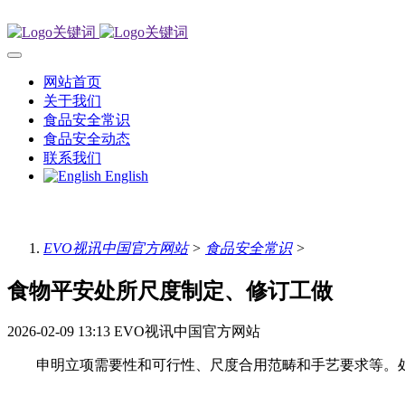
网站首页
关于我们
食品安全常识
食品安全动态
联系我们
English
EVO视讯中国官方网站
>
食品安全常识
>
食物平安处所尺度制定、修订工做
2026-02-09 13:13
EVO视讯中国官方网站
申明立项需要性和可行性、尺度合用范畴和手艺要求等。处所