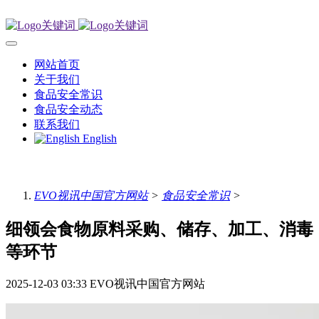
网站首页
关于我们
食品安全常识
食品安全动态
联系我们
English
EVO视讯中国官方网站
>
食品安全常识
>
细领会食物原料采购、储存、加工、消毒
等环节
2025-12-03 03:33
EVO视讯中国官方网站