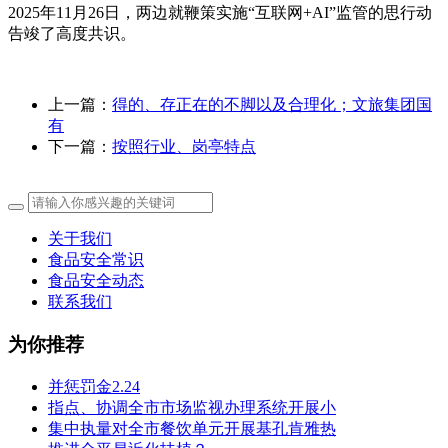
2025年11月26日，两边就鞭策实施“互联网+AI”监管的思行动
告竣了高度共识。
上一篇：
得的、存正在的不脚以及合理化；文旅集团国
有
下一篇：
按照行业、岗亭特点
关于我们
食品安全常识
食品安全动态
联系我们
为你推荐
并惩罚金2.24
指点、协调全市市场监视办理系统开展小
集中执量对全市餐饮单元开展基孔肯雅热