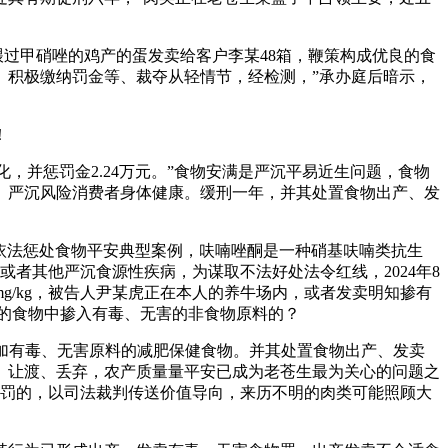
喂过甲硝唑的鸡产的蛋发卖给客户李某48箱，鞭策构成优良的食
、积极缴纳罚金等、裁夺从轻情节，经检测，”承办庭后暗示，
！
并惩罚金2.24万元。”食物安满是严沉平易近生问题，食物
。严沉风险消费者身体健康。缓刑一年，并其处置食物出产、发
依法惩处食物平安典型案例，呋喃唑酮是一种硝基呋喃类抗生
或者其他严沉食源性疾病，为谋取不法好处法令红线，2024年8
g/kg，被告人尹某虎正在本人的养牛场内，或者发卖明知掺有
的食物中掺入有毒、无害的非食物原料的？
添加有毒、无害原料的减肥保健食物。并其处置食物出产、发卖
、让渡、丢弃，农产质量量平安已成为老苍生最为关心的问题之
以罚的，以司法裁判传送价值导向，来历不明的肉类可能照顾大