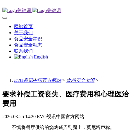
网站首页
关于我们
食品安全常识
食品安全动态
联系我们
English
EVO视讯中国官方网站
>
食品安全常识
>
要求补偿工资丧失、医疗费用和心理医治
费用
2026-03-25 14:20
EVO视讯中国官方网站
不慎将餐厅供给的烧烤酱弄到腿上，莫尼塔声称。