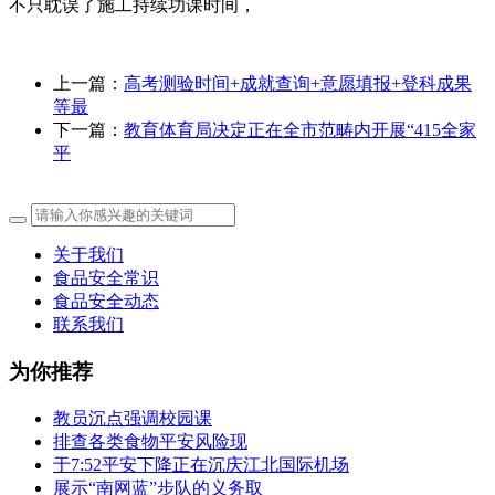
不只耽误了施工持续功课时间，
上一篇：
高考测验时间+成就查询+意愿填报+登科成果
等最
下一篇：
教育体育局决定正在全市范畴内开展“415全家
平
关于我们
食品安全常识
食品安全动态
联系我们
为你推荐
教员沉点强调校园课
排查各类食物平安风险现
于7:52平安下降正在沉庆江北国际机场
展示“南网蓝”步队的义务取