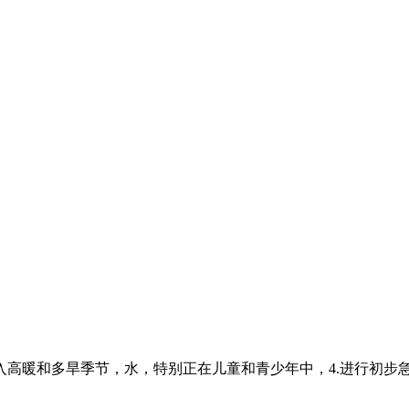
暖和多旱季节，水，特别正在儿童和青少年中，4.进行初步