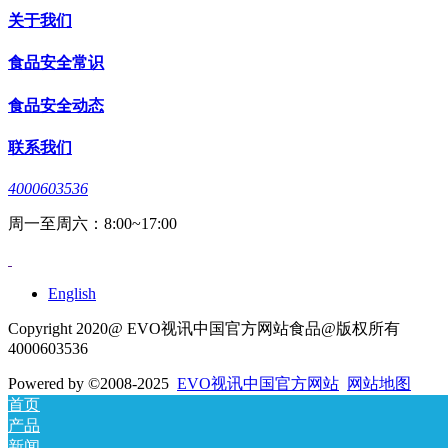
关于我们
食品安全常识
食品安全动态
联系我们
4000603536
周一至周六：8:00~17:00
English
Copyright 2020@ EVO视讯中国官方网站食品@版权所有
4000603536
Powered by
©2008-2025
EVO视讯中国官方网站
网站地图
首页
产品
新闻