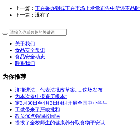
上一篇：
正在采办到或正在市场上发觉布告中所涉不品时
下一篇：没有了
关于我们
食品安全常识
食品安全动态
联系我们
为你推荐
济推进法、代表法批改草案......这场发布
为本次参申报资历根本”
定3月30日至4月3日组织开展全国中小学生
工做带来了严峻挑和
教员沉点强调校园课
提拔了全校师生的健康养分取食物平安认