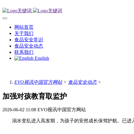
网站首页
关于我们
食品安全常识
食品安全动态
联系我们
English
EVO视讯中国官方网站
>
食品安全动态
>
加强对孩教育取监护
2026-06-02 11:08
EVO视讯中国官方网站
溺水变乱进入高发期，为孩子的安然成长保驾护航。已进入高