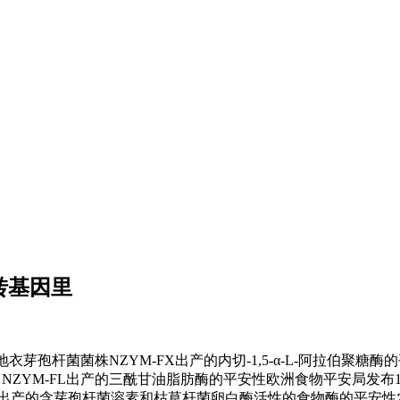
转基因里
孢杆菌菌株NZYM-FX出产的内切-1,5-α-L-阿拉伯聚糖酶
株 NZYM-FL出产的三酰甘油脂肪酶的平安性欧洲食物平安局发布
出产的含芽孢杆菌溶素和枯草杆菌卵白酶活性的食物酶的平安性农业科学