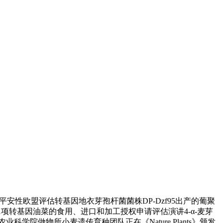
的平安性欧盟评估转基因地衣芽孢杆菌菌株DP-Dzf95出产的葡聚
1项转基因油菜的食用、进口和加工授权申请评估演讲4-α-麦芽
院做物所小麦遗传育种团队正在《Nature Plants》颁发