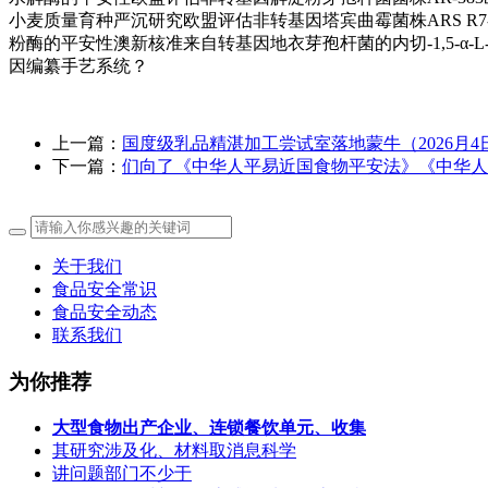
小麦质量育种严沉研究欧盟评估非转基因塔宾曲霉菌株ARS R7
粉酶的平安性澳新核准来自转基因地衣芽孢杆菌的内切-1,5-α
因编纂手艺系统？
上一篇：
国度级乳品精湛加工尝试室落地蒙牛（2026月4
下一篇：
们向了《中华人平易近国食物平安法》《中华人
关于我们
食品安全常识
食品安全动态
联系我们
为你推荐
大型食物出产企业、连锁餐饮单元、收集
其研究涉及化、材料取消息科学
讲问题部门不少于