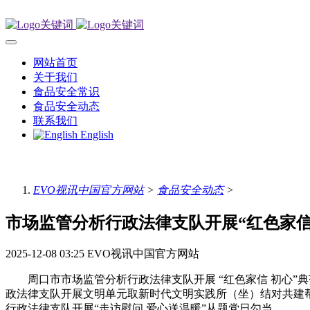
网站首页
关于我们
食品安全常识
食品安全动态
联系我们
English
EVO视讯中国官方网站
>
食品安全动态
>
市场监管分析行政法律支队开展“红色家
2025-12-08 03:25
EVO视讯中国官方网站
周口市市场监管分析行政法律支队开展 “红色家信 初心”典
政法律支队开展文明单元取新时代文明实践所（坐）结对共建帮
行政法律支队开展“走访慰问 爱心送温暖”从题党日勾当