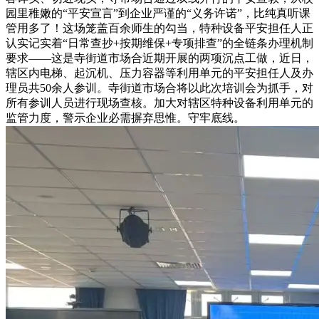
园里稚嫩的“平安宣言”到企业严谨的“义务许诺”，比纯真听课
管用多了！这场笼盖百余师生的勾当，特种设备平安担任人正
认实记实着“日常查抄+按期维保+专项排查”的全链条办理机制
要求——这是寺街道市场合近期开展的两项沉点工做，近日，
辖区内电梯、起沉机、压力容器等利用单元的平安担任人及办
理员共50余人参训。寺街道市场合将以此次培训会为抓手，对
所有参训人员进行现场查核。加大对辖区特种设备利用单元的
监管力度，警示企业必需摒弃思惟。守牢底线。