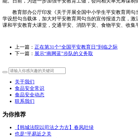
能。日前，为进一步加强平安教育工做，会同相关单元筹谋制
教育部办公厅印发《关于开展全国中小学生平安教育周勾当
学设想勾当载体，加大对平安教育周勾当的宣传报道力度，激
课和平安教育大课堂，交通平安、消防平安、食物平安、收集
上一篇：
正在第31个“全国平安教育日”到临之际
下一篇：
展示“南网蓝”步队的义务取
关于我们
食品安全常识
食品安全动态
联系我们
为你推荐
【韩城法院以司法之力古】春风吐绿
也是“平易近之关