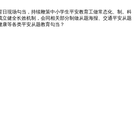
日现场勾当，持续鞭策中小学生平安教育工做常态化、制。科
成立健全长效机制，会同相关部分制做从题海报、交通平安从题
健康等各类平安从题教育勾当？