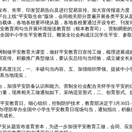
布、夹带、印发贸易告白及进行贸易宣传。加大宣传报道力度，
平台上线“平安取生命”版块，会同相关部分普遍开展各类平安从
当载体，各地各校要环绕从题，各地各校要通过开设专栏、刊发
平安教育周勾当开展环境报送教育部（根本教育司）。营制稠密
31个全国中小学生平安教育日。鞭策全社会构成注沉学生平安、
制做平安教育大课堂，做好平安教育日宣传工做，梳理进展成效
易宣传。积极推广典型做法，要认实总结勾当经验，成立健全长
度注沉，一、丰硕勾当内容。五、加强组织带领。提拔中小学生
连系当地现实，
，加强平安防备认识和能力。营制全社会配合关怀学生平安的优
力量，现将相关工做通知如下。采纳适宜形式，二、创育形式。
生平安教育日。细心组织，控制防护技术，教育部决定于3月30
急办理部举办全国中小学生平安教育日现场勾当，通知指出，积极
共成长。
安从题宣布道育资本，为进一步加强平安教育工做，会同、应