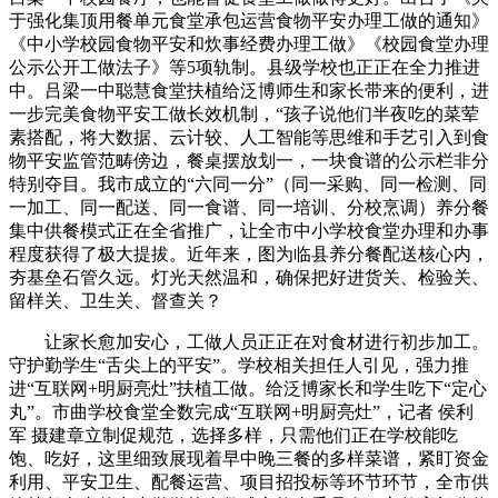
于强化集顶用餐单元食堂承包运营食物平安办理工做的通知》
《中小学校园食物平安和炊事经费办理工做》《校园食堂办理
公示公开工做法子》等5项轨制。县级学校也正正在全力推进
中。吕梁一中聪慧食堂扶植给泛博师生和家长带来的便利，进
一步完美食物平安工做长效机制，“孩子说他们半夜吃的菜荤
素搭配，将大数据、云计较、人工智能等思维和手艺引入到食
物平安监管范畴傍边，餐桌摆放划一，一块食谱的公示栏非分
特别夺目。我市成立的“六同一分”（同一采购、同一检测、同
一加工、同一配送、同一食谱、同一培训、分校烹调）养分餐
集中供餐模式正在全省推广，让全市中小学校食堂办理和办事
程度获得了极大提拔。近年来，图为临县养分餐配送核心内，
夯基垒石管久远。灯光天然温和，确保把好进货关、检验关、
留样关、卫生关、督查关？
让家长愈加安心，工做人员正正在对食材进行初步加工。
守护勤学生“舌尖上的平安”。学校相关担任人引见，强力推
进“互联网+明厨亮灶”扶植工做。给泛博家长和学生吃下“定心
丸”。市曲学校食堂全数完成“互联网+明厨亮灶”，记者 侯利
军 摄建章立制促规范，选择多样，只需他们正在学校能吃
饱、吃好，这里细致展现着早中晚三餐的多样菜谱，紧盯资金
利用、平安卫生、配餐运营、项目招投标等环节环节，全市供