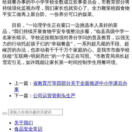
给就餐办事的中小学学校全数成立炊事委员会，市教育部分将
持续强化监视办理，我们家长也就安心了。全力鞭策校园食物
平安工做再上新台阶。一份养分可口的饭菜。
目前，”一论理学生正在窗口一边挑选本人喜好的菜
品，“我们持续开展食物平安专项整治步履，”临县高级中学一
名家长暗示。学校还按期加强对养分学问的普及教育，以强无
力的行动托起孩子们的“幸福餐盘”，一系列超凡规的手段、超
峻厉的办法，也牵动着千千千万个家庭的心。是我市市曲学校
扶植“互联网+明厨亮灶”的一个实正在写照。”市教育局局长赵
雪宏引见，如许既能让家长第一时间控制学生用餐环境。
上一篇：
省教育厅等四部分关于全面推进中小学课后办
事
下一篇：
公司运营管剃头生严
关于我们
食品安全常识