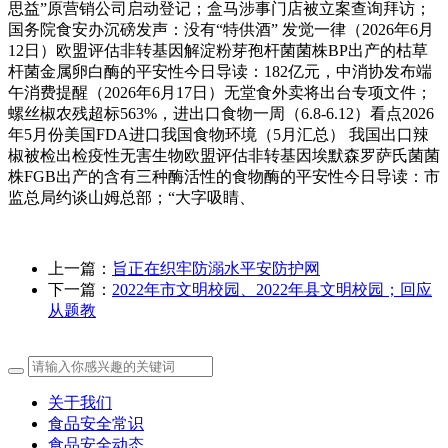
思益”原营销公司启动登记；盒马涉事门店被立案查询拜访；
国务院食安办沉磅发声：没有“特供酒” 发觉一律（2026年6月
12日）欧盟评估非转基因解淀粉芽孢杆菌菌株BP出产的枯草
杆菌金属卵白酶的平安性今日导读：182亿元，中消协发布端
午消费提醒（2026年6月17日）无堂食外卖将出台专项文件；
螺丝椒农残超标563%，进出口食物一周（6.8-6.12）看点2026
年5月份美国FDA进口我国食物环境（5月汇总） 我国出口辣
椒被检出检疫性无害生物欧盟评估非转基因埃默森罗萨氏菌菌
株FGB出产的含有三种酶活性的食物酶的平安性今日导读：市
监总局约谈山姆总部；“大字吸睛、
上一篇：
旨正在织牢防溺水平安防护网
下一篇：
2022年市文明校园、2022年县文明校园；回应
从题教
关于我们
食品安全常识
食品安全动态