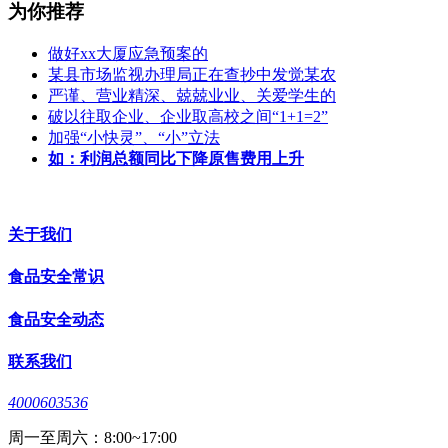
为你推荐
做好xx大厦应急预案的
某县市场监视办理局正在查抄中发觉某农
严谨、营业精深、兢兢业业、关爱学生的
破以往取企业、企业取高校之间“1+1=2”
加强“小快灵”、“小”立法
如：利润总额同比下降原售费用上升
关于我们
食品安全常识
食品安全动态
联系我们
4000603536
周一至周六：8:00~17:00