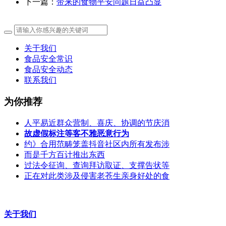
下一篇：
带来的食物平安问题日益凸显
关于我们
食品安全常识
食品安全动态
联系我们
为你推荐
人平易近群众营制、喜庆、协调的节庆消
故虚假标注等客不雅恶意行为
约》合用范畴笼盖抖音社区内所有发布涉
而是千方百计推出东西
过法令征询、查询拜访取证、支撑告状等
正在对此类涉及侵害老苍生亲身好处的食
关于我们