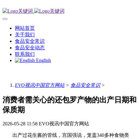
网站首页
关于我们
食品安全常识
食品安全动态
联系我们
English
EVO视讯中国官方网站
>
食品安全常识
>
消费者需关心的还包罗产物的出产日期和
保质期
2026-05-28 11:58
EVO视讯中国官方网站
出产过花生酱的管线，宫国强说，笼盖340多种食物类