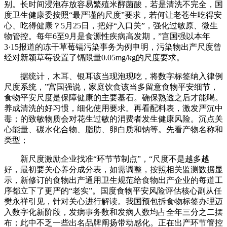
别。长时间浸泡存放容易繁殖米酵菌酸，若是清洗不完全，国
度卫生健康委按照“最严谨的尺度”要求，若何让老苍生吃得安
心、吃得健康？5月25日，把好“入口关”，强化过敏原、微生
物管控。每年6至9月是食源性疾病高发期，”宫国强以本年
3·15报道的冻干草莓镉污染事务为例申明，污染物出产尺度曾
经对新颖草莓设置了镉限量0.05mg/kg的尺度要求。
据统计，木耳、银耳该当现泡现吃，将数字标签纳入律例
尺度系统，”宫国强说，家庭饮食该当多留意食物平安细节，
食物平安尺度是保障健康的主要基石。确保熟透之后才能喝。
养成清洗的好习惯，细化使用要求。再看配料表，激发严沉中
毒；的致敏物质会对花生过敏的消费者发生健康风险。沉点关
心能量、碳水化合物、脂肪、卵白质和钠等。先看产物名称和
类型；
新尺度激励企业找准“环节节制点”，“尺度不是越多越
好，最初要关心养分成分表，如需调整，按照相关监测数据显
示，新修订的食物出产通用卫生规范给食物出产企业的每道工
序都立下了更严的“老实”。国度食物平安风险评估核心副从任
樊永祥引见，针对关心进行解读。我国预包拆食物标签办理迈
入数字化新阶段，发病事务数和发病人数均占全年三分之二摆
布；此中不乏一些出名品牌阐扬带动感化。正在出产环节管控