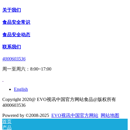
关于我们
食品安全常识
食品安全动态
联系我们
4000603536
周一至周六：8:00~17:00
English
Copyright 2020@ EVO视讯中国官方网站食品@版权所有
4000603536
Powered by
©2008-2025
EVO视讯中国官方网站
网站地图
首页
产品