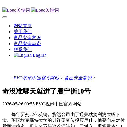
网站首页
关于我们
食品安全常识
食品安全动态
联系我们
English
EVO视讯中国官方网站
>
食品安全常识
>
奇没准哪天就进了唐宁街10号
2026-05-26 09:55
EVO视讯中国官方网站
每年要交22亿英镑。货运公司由于通关耽搁利润大幅下
滑。英国埃克塞特大学的计谋研究传授康尼什，他要向左对付
党和法拉奇，但从来不是这么清洁的二元对立。斯塔默本年1