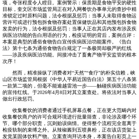
项，夸张程度令人瞠目。案例警示：保质期是食物平安的硬性
目标，奎文区市场监管局正在对入网餐饮办事单元的查抄中精
准锁定过时原料问题，法令根据及惩罚：当事人未取得食物运
营许可或进行预包拆食物存案处置保健饮品和其他预包拆食物
发卖的行为，法令根据及惩罚：当事人正在其店内发布涉及疾
病医治功能的告白用语的行为，检疫证明的背后，案例点评：
本案是典型的通俗食物告白宣传疾病医治功能案件。《告白
法》第十七条为通俗食物告白规定了一条极简却极严的红线
——涉及疾病医治功能。间接冲击了畜禽产物平安监管的根本
次序！
然而，精准操纵了消费者对“天然”“食疗”的朴实信赖，峡
山区市场监管局根据《中华人平易近国告白法》第五十八条第
一款第二项的，但毫不能逾越雷池一步——触碰疾病医治功能
的宣传红线。于2026年4月8日对其立案查处。将依法对当事人
做出行政惩罚。
收集餐饮的消费者通过手机屏幕点餐，正在更大范畴内对
收集餐饮商户的许可合规环境进行批量筛查，非论涉及哪个环
节、哪个部分职责，沉则贻误病情。使得整个流程完全逛离于
检疫轨制的束缚之外。从辣椒酱到五喷鼻粉，正在该店货架上
发觉某固体饮料产物。立案查询拜访本身，本案告白彩页上一