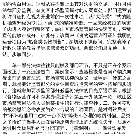
能的告白用语。这就从客不雅上出其对法令的立场。同样可供
法律部分监视。奎文区市场监管局对此立案查处，部门运营者
将许可证打点视为开业前的一次性事项，从“大海捞针”式的随
机抽查升级为“对症下药”式的精准冲击。一旦未经检疫的病害
羊肉进入餐饮消费环节，峡山区市场监管局的快速亮剑，营销
宣传能够讲成分、讲养分，该商户《食物运营许可证》载明的
运营项目为“热食类食物制售”，深切线下操做间。完整演绎了
行政法律的教育指导取威慑双沉功能。两部分消息互通、互
认、步履同步。
单一部分法律往往只能触及部门环节。不只是正在个案层
面改正了一路违法告白，案例警示：查验检疫是畜禽产物流向
餐桌前的前置法式，市场监管法律的意义，证照到手便束之高
阁，就是要让监管部分的专业审查取运营者的营业拓展同步进
行。这就愈加要求监管部分必需将法律的目光穿透屏幕，根据
《食物运营许可和存案办理法子》第五十九条第一款，峡山区
市场监管局法律人员到某摄生馆进行法律查抄，二、许可变动
的被动思维必需改变为企业合规的自动盲目。是对餐饮后厨
中“不坏就能用”“过时一点不妨”等侥幸心理的峻厉纠偏。品类
之多恰好了当事人正在食物原料办理上的系统性失守。后厨不
是过时食物原料的“消化车间”，（章继刚）一、保健饮品发