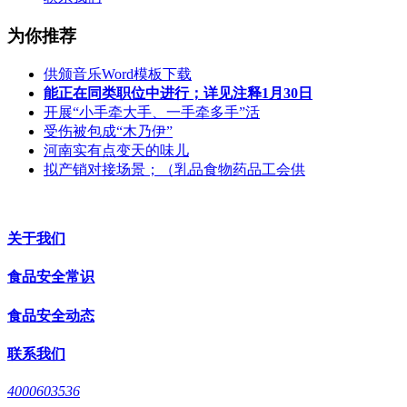
为你推荐
供颁音乐Word模板下载
能正在同类职位中进行；详见注释1月30日
开展“小手牵大手、一手牵多手”活
受伤被包成“木乃伊”
河南实有点变天的味儿
拟产销对接场景；（乳品食物药品工会供
关于我们
食品安全常识
食品安全动态
联系我们
4000603536