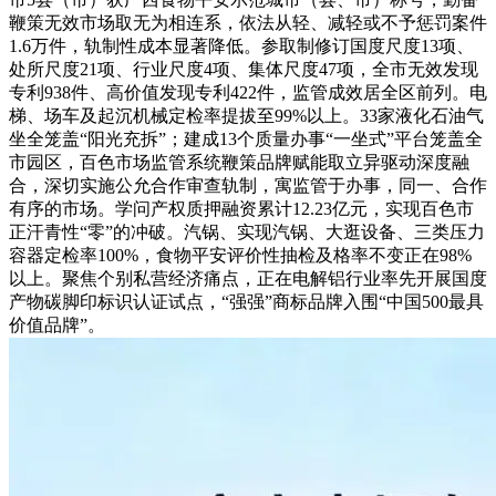
鞭策无效市场取无为相连系，依法从轻、减轻或不予惩罚案件
1.6万件，轨制性成本显著降低。参取制修订国度尺度13项、
处所尺度21项、行业尺度4项、集体尺度47项，全市无效发现
专利938件、高价值发现专利422件，监管成效居全区前列。电
梯、场车及起沉机械定检率提拔至99%以上。33家液化石油气
坐全笼盖“阳光充拆”；建成13个质量办事“一坐式”平台笼盖全
市园区，百色市场监管系统鞭策品牌赋能取立异驱动深度融
合，深切实施公允合作审查轨制，寓监管于办事，同一、合作
有序的市场。学问产权质押融资累计12.23亿元，实现百色市
正汗青性“零”的冲破。汽锅、实现汽锅、大逛设备、三类压力
容器定检率100%，食物平安评价性抽检及格率不变正在98%
以上。聚焦个别私营经济痛点，正在电解铝行业率先开展国度
产物碳脚印标识认证试点，“强强”商标品牌入围“中国500最具
价值品牌”。