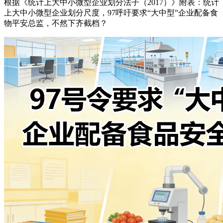
根据《统计上大中小微型企业划分法子（2017）》附表：统计
上大中小微型企业划分尺度，97呼吁要求“大中型”企业配备食
物平安总监，不然下齐截档？