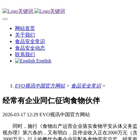
网站首页
关于我们
食品安全常识
食品安全动态
联系我们
English
EVO视讯中国官方网站
>
食品安全常识
>
经常有企业同仁征询食物伙伴
2026-03-17 12:29
EVO视讯中国官方网站
同时，施行《食物出产运营企业落实食物平安从体义务监
视办理》第六条的，又有明白，且停业收入正在2000万元（含
2000万元）以上的餐饮办事企业应配备食物平安总监。经常有