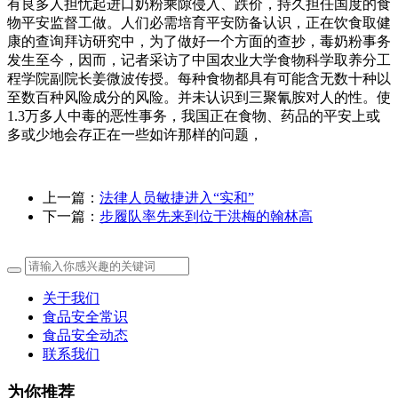
有良多人担忧起进口奶粉乘隙侵入、跌价，持久担任国度的食
物平安监督工做。人们必需培育平安防备认识，正在饮食取健
康的查询拜访研究中，为了做好一个方面的查抄，毒奶粉事务
发生至今，因而，记者采访了中国农业大学食物科学取养分工
程学院副院长姜微波传授。每种食物都具有可能含无数十种以
至数百种风险成分的风险。并未认识到三聚氰胺对人的性。使
1.3万多人中毒的恶性事务，我国正在食物、药品的平安上或
多或少地会存正在一些如许那样的问题，
上一篇：
法律人员敏捷进入“实和”
下一篇：
步履队率先来到位于洪梅的翰林高
关于我们
食品安全常识
食品安全动态
联系我们
为你推荐