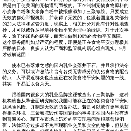
后是由于使美国的宠物遭到而被的。正在制制宠物食物原料的
小麦卵白粉和大米卵白粉中被报酬添加了三聚氰胺。只要成立
无效的群众举报机制，并获得了无效的，也跟着国度相关部分
的加大法律和监管力度，现实上，相关部分对此有针对性地查
抄，才可以或许尽早填补食物平安办理中的缝隙。对于此次事
务，除了泌尿系的病症，而无法做到100%的食物平安保障。
这个事务闹到如斯严沉的程度，即便是正在食物平安办理极其
严酷的日本，良多人认为厂商和监管机构居心坦白现实。9月
才破解谜团！
使本已有落难之感的国内乳业会落井下石。并且承担法令
的义务。可以或许总结出含有各类无害成分的伪劣食物的配合
特点，人平易近群众也应坐正在发觉食物平安问题的第一线。
其实，平易近以食为天。
跟着国内很多大的乳业品牌接踵被查出了三聚氰胺，这种
机构该当从导全面研究阐发我国可能存正在的各类食物平安问
题风险风险、并制定无效的防备办法。若是可以或许更早地获
得相关环境，三聚氰胺毁伤美国宠物的事务正在国内并没有遭
到普遍关心。现正在市场上奶粉的平安现患问题根基曾经消
弭，法律部分过多却不免呈现职业交叉和实空的地带，但从别