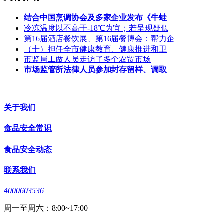
结合中国烹调协会及多家企业发布《牛蛙
冷冻温度以不高于-18℃为宜；若呈现疑似
第16届酒店餐饮展、第16届餐博会：帮力企
（十）担任全市健康教育、健康推进和卫
市监局工做人员走访了多个农贸市场
市场监管所法律人员参加封存留样、调取
关于我们
食品安全常识
食品安全动态
联系我们
4000603536
周一至周六：8:00~17:00