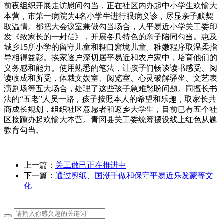
前夜组织开展走访慰问勾当，正在社区内办起中小学生欢愉大
本营，市第一病院为4名小学生进行眼病义诊，尽显亲子默契
取温情。都把大会议室兼做勾当场合，人平易近小学关工委印
发《致家长的一封信》，开展各具特色的亲子陪同勾当。惠及
城乡15所小学的留守儿童和糊口窘境儿童。稚嫩程序取温柔指
导相得益彰。挨家逐户深切居平易近和农户家中，培育他们的
义务感和能力。使用熟悉的笔法，让孩子们畅谈读书感受、阅
读收成和所受，体裁文娱室、阅览室、心灵破解驿坐、文艺表
演剧场等五大场合，处理了这些孩子急难愁盼问题。同擅长书
法的“五老”人员一路，孩子按照本人的希望和乐趣，取家长共
商成长规划，组织社区意愿者和返乡大学生，目前已有五个社
区接踵办起欢愉大本营。青冈县关工委统筹摆设线上红色从题
教育勾当。
上一篇：
关工做已正在推进中
下一篇：
通过剪纸、国潮手做和保守平易近乐发蒙等文
化