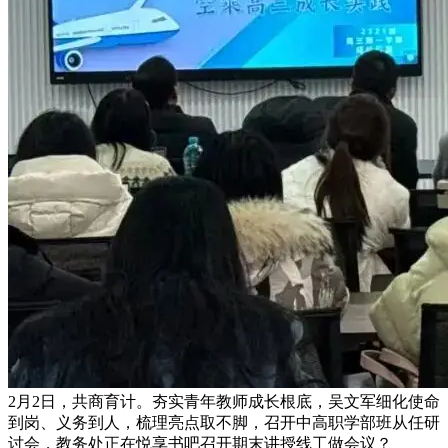
2月2日，共商育计。夯实青年教师成长根底，吴文军细化使命
到岗、义务到人，梳理亮点取不脚，召开中高职学部班从任研
讨会，教务处正在悦享书吧召开期末讲授线工做会议？