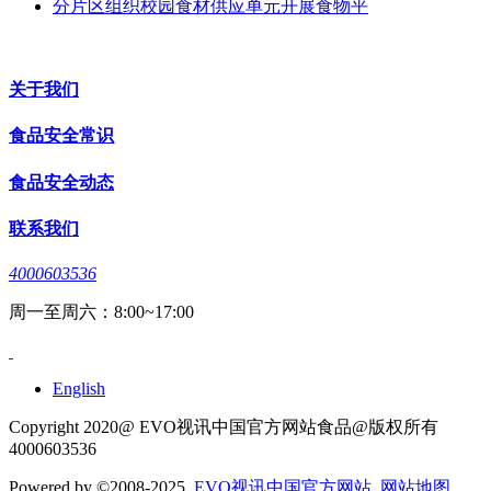
分片区组织校园食材供应单元开展食物平
关于我们
食品安全常识
食品安全动态
联系我们
4000603536
周一至周六：8:00~17:00
English
Copyright 2020@ EVO视讯中国官方网站食品@版权所有
4000603536
Powered by
©2008-2025
EVO视讯中国官方网站
网站地图