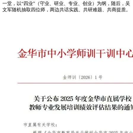
一堂，以“四业”（守业、研业、专业、创业）为纲，随后，吴
文军随机抽取四位师，两边共话实践、共研难题、共商提质。