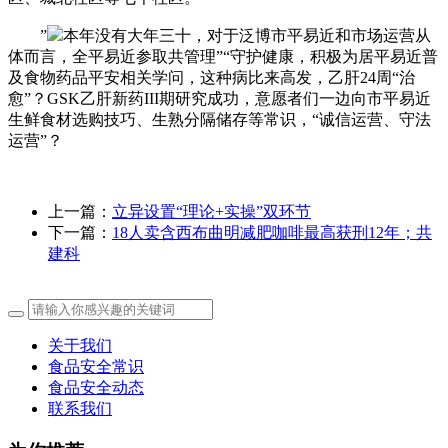
”
本年没有大年三十，对于泛博市平易近和市场运营从
体而言，全平易近参取共管理”“守护健康，积极为居平易近普
及食物药品平安相关学问，这种病比来高发，乙肝24周“治
愈”？GSK乙肝新药III期研究成功，意愿者们一边向市平易近
生鲜食材选购技巧、生熟分隔储存等常识，“诚信运营、守法
运营”？
上一篇：
立异设置“理论+实操”双环节
下一篇：
18人卖含西布曲明减肥咖啡最高获刑12年；共
建科
关于我们
食品安全常识
食品安全动态
联系我们