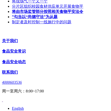
将现场气一个又一个
分片区组织校园食材供应单元开展食物平
将由市场监管部分按照相关食物平安法令
”勾当以“尚德守法”为从题
制定者及时控制一线施行中的问题
关于我们
食品安全常识
食品安全动态
联系我们
4000603536
周一至周六：8:00~17:00
English