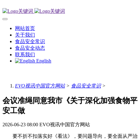
网站首页
关于我们
食品安全常识
食品安全动态
联系我们
English
EVO视讯中国官方网站
>
食品安全常识
>
会议准绳同意我市《关于深化加强食物平
安工做
2026-06-23 08:00
EVO视讯中国官方网站
要不折不扣落实好《看法》，要问题导向，要全面从严治